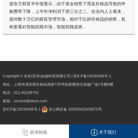
据东方财富半年报显示，由于基金销售下滑及价格战导致的申
购费率下降，上半年净利润下滑三分之二。在业内人士看来，
面对数十万亿的财富管理市场，相对于比拼价格战的销售，机
构更看好智能投顾市场，智能投顾或将...
Copyright © 东吴(苏州)金融科技有限公司 |
苏ICP备15030408号-1
地址：上海市浦东新区杨高南路729号陆家嘴世纪金融广场1号楼9楼
电话：
021-60199752
邮箱：
service@idwzx.com
苏ICP备15030408号-1
苏公网安备 32050502000875号
咨询热线
关于我们