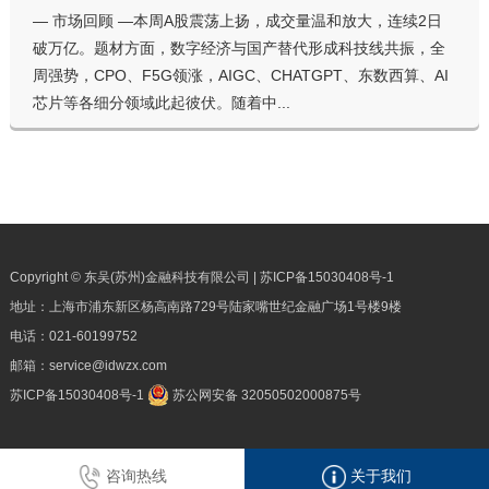
— 市场回顾 —本周A股震荡上扬，成交量温和放大，连续2日
破万亿。题材方面，数字经济与国产替代形成科技线共振，全
周强势，CPO、F5G领涨，AIGC、CHATGPT、东数西算、AI
芯片等各细分领域此起彼伏。随着中...
Copyright © 东吴(苏州)金融科技有限公司 |
苏ICP备15030408号-1
地址：上海市浦东新区杨高南路729号陆家嘴世纪金融广场1号楼9楼
电话：
021-60199752
邮箱：
service@idwzx.com
苏ICP备15030408号-1
苏公网安备 32050502000875号
咨询热线
关于我们