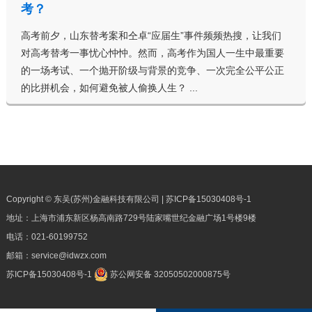
考？
高考前夕，山东替考案和仝卓“应届生”事件频频热搜，让我们
对高考替考一事忧心忡忡。然而，高考作为国人一生中最重要
的一场考试、一个抛开阶级与背景的竞争、一次完全公平公正
的比拼机会，如何避免被人偷换人生？ ...
Copyright © 东吴(苏州)金融科技有限公司 |
苏ICP备15030408号-1
地址：上海市浦东新区杨高南路729号陆家嘴世纪金融广场1号楼9楼
电话：
021-60199752
邮箱：
service@idwzx.com
苏ICP备15030408号-1
苏公网安备 32050502000875号