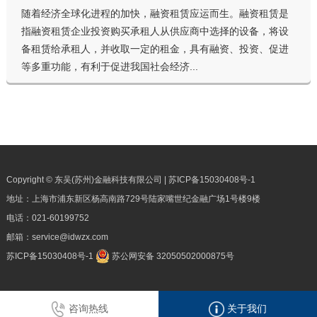
随着经济全球化进程的加快，融资租赁应运而生。融资租赁是
指融资租赁企业投资购买承租人从供应商中选择的设备，将设
备租赁给承租人，并收取一定的租金，具有融资、投资、促进
等多重功能，有利于促进我国社会经济...
Copyright © 东吴(苏州)金融科技有限公司 |
苏ICP备15030408号-1
地址：上海市浦东新区杨高南路729号陆家嘴世纪金融广场1号楼9楼
电话：
021-60199752
邮箱：
service@idwzx.com
苏ICP备15030408号-1
苏公网安备 32050502000875号
咨询热线
关于我们