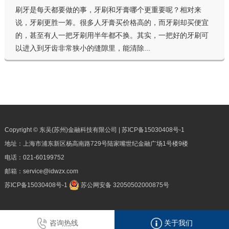
刷牙是每天都要做的事，牙刷和牙膏哪个更重要呢？相对来
说，牙刷更胜一筹。很多人牙膏买价格高的，而牙刷却买便宜
的，甚至有人一把牙刷用半年都不换。其实，一把好的牙刷可
以进入到牙齿非常狭小的缝隙里，能清除...
Copyright © 东吴(苏州)金融科技有限公司 |
苏ICP备15030408号-1
地址：上海市浦东新区杨高南路729号陆家嘴世纪金融广场1号楼9楼
电话：
021-60199752
邮箱：
service@idwzx.com
苏ICP备15030408号-1
苏公网安备 32050502000875号
咨询热线
关于我们