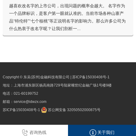
越喜欢改名字的上市公司，出现问题的概率会越大。 名字作为
一个品牌标识，是客户第一眼就认准的。当前市场各种山寨产
品“特伦特”“七个核桃”等正说明名字的影响力。那么许多公司为
什么热衷于改名字呢？让我们剖析一...
Copyright © 东吴(苏州)金融科技有限公司 |
苏ICP备15030408号-1
地址：上海市浦东新区杨高南路729号陆家嘴世纪金融广场1号楼9楼
电话：
021-60199752
邮箱：
service@idwzx.com
苏ICP备15030408号-1
苏公网安备 32050502000875号
咨询热线
关于我们