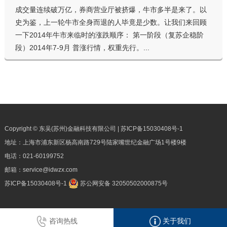
成交量连续破万亿，券商营业厅被挤爆，牛市多半是来了。以
史为鉴，上一轮牛市全身而退的人毕竟是少数。让我们来回顾
一下2014年牛市来临时的涨跌顺序： 第一阶段（复苏企稳阶
段）2014年7-9月 普涨行情，权重先行。...
Copyright © 东吴(苏州)金融科技有限公司 |
苏ICP备15030408号-1
地址：上海市浦东新区杨高南路729号陆家嘴世纪金融广场1号楼9楼
电话：
021-60199752
邮箱：
service@idwzx.com
苏ICP备15030408号-1
苏公网安备 32050502000875号
咨询热线
关于我们