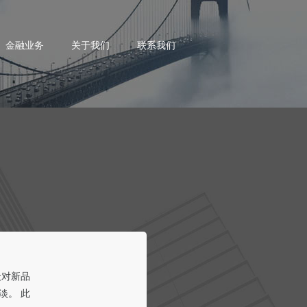
金融业务
关于我们
联系我们
众对新品
淡。 此