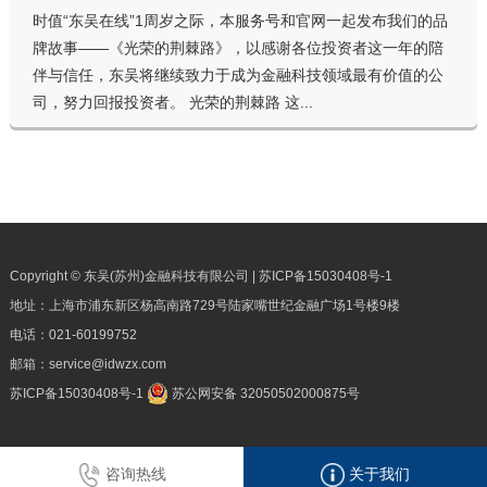
时值“东吴在线”1周岁之际，本服务号和官网一起发布我们的品
牌故事——《光荣的荆棘路》，以感谢各位投资者这一年的陪
伴与信任，东吴将继续致力于成为金融科技领域最有价值的公
司，努力回报投资者。 光荣的荆棘路 这...
Copyright © 东吴(苏州)金融科技有限公司 |
苏ICP备15030408号-1
地址：上海市浦东新区杨高南路729号陆家嘴世纪金融广场1号楼9楼
电话：
021-60199752
邮箱：
service@idwzx.com
苏ICP备15030408号-1
苏公网安备 32050502000875号
咨询热线
关于我们