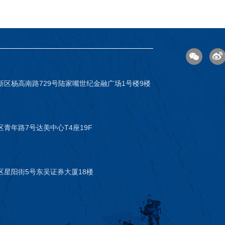
新区杨高南路729号陆家嘴世纪金融广场1号楼9楼
青年路7号达美中心T4座19F
区星阳街5号东吴证券大厦18楼