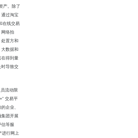
良资产。除了
，通过淘宝
和在线交易
，网络拍
、处置方和
，大数据和
素在得到量
及时导致交
员流动限
” 交易平
难的企业、
融集团开展
评估等服
产进行网上