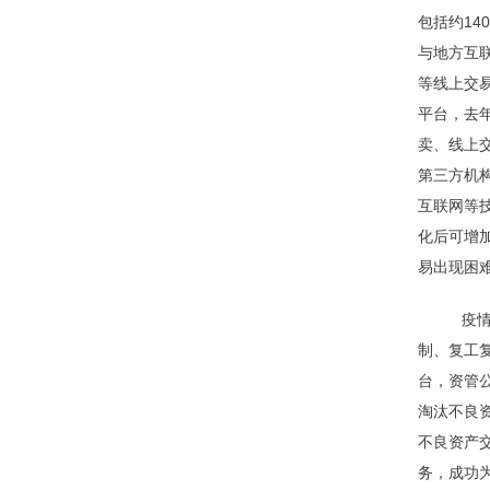
包括约14
与地方互
等线上交易
平台，去
卖、线上
第三方机
互联网等
化后可增
易出现困
疫情当下
制、复工复
台，资管
淘汰不良
不良资产
务，成功