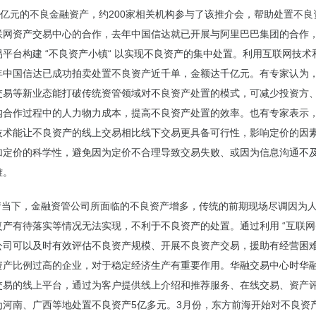
0亿元的不良金融资产，约200家相关机构参与了该推介会，帮助处置不
联网资产交易中心的合作，去年中国信达就已开展与阿里巴巴集团的合作
平台构建 “不良资产小镇“ 以实现不良资产的集中处置。利用互联网技术
年中国信达已成功拍卖处置不良资产近千单，金额达千亿元。有专家认为
交易等新业态能打破传统资管领域对不良资产处置的模式，可减少投资方
构合作过程中的人力物力成本，提高不良资产处置的效率。也有专家表示
技术能让不良资产的线上交易相比线下交易更具备可行性，影响定价的因
加定价的科学性，避免因为定价不合理导致交易失败、或因为信息沟通不
难。
，金融资管公司所面临的不良资产增多，传统的前期现场尽调因为人
产有待落实等情况无法实现，不利于不良资产的处置。通过利用 “互联网+
公司可以及时有效评估不良资产规模、开展不良资产交易，援助有经营困
资产比例过高的企业，对于稳定经济生产有重要作用。华融交易中心时华
交易的线上平台，通过为客户提供线上介绍和推荐服务、在线交易、资产
为河南、广西等地处置不良资产5亿多元。3月份，东方前海开始对不良资