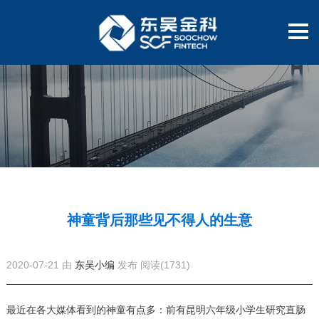
神童背后那些见不得人的生意
2020-07-21 由
东吴小编
发布
阅读(1731)
最近在各大媒体看到的
神童
有点多：前有昆明六年级小学生研究直肠