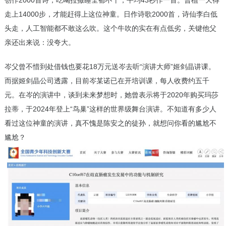
创作2000首诗，吃喝拉撒睡全都不干，平均43秒作一首。曹植一天得
走上14000步，才能赶得上这位神童。日作诗歌2000首，诗仙李白低
头走，人工智能都不敢这么吹。这个牛吹的实在有点低劣，关键他父
亲还出来说：没夸大。
岑父曾不惜到处借钱也要花18万元送岑去听“演讲大师”姬剑晶讲课。
而据姬剑晶公司透露，目前岑某诺已在开培训课，每人收费约五千
元。在岑的演讲中，谈到未来梦想时，她曾表示将于2020年购买玛莎
拉蒂，于2024年登上“鸟巢”这样的世界级舞台演讲。不知道有多少人
看过这位神童的演讲，真不愧是陈安之的徒孙，就想问你看的尴尬不
尴尬？