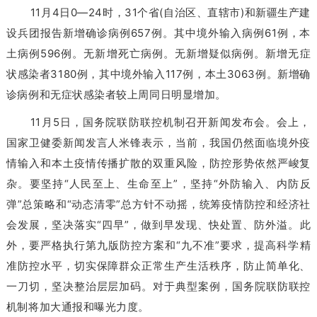
11月4日0—24时，31个省(自治区、直辖市)和新疆生产建
设兵团报告新增确诊病例657例。其中境外输入病例61例，本
土病例596例。无新增死亡病例。无新增疑似病例。新增无症
状感染者3180例，其中境外输入117例，本土3063例。新增确
诊病例和无症状感染者较上周同日明显增加。
11月5日，国务院联防联控机制召开新闻发布会。会上，
国家卫健委新闻发言人米锋表示，当前，我国仍然面临境外疫
情输入和本土疫情传播扩散的双重风险，防控形势依然严峻复
杂。要坚持“人民至上、生命至上”，坚持“外防输入、内防反
弹”总策略和“动态清零”总方针不动摇，统筹疫情防控和经济社
会发展，坚决落实“四早”，做到早发现、快处置、防外溢。此
外，要严格执行第九版防控方案和“九不准”要求，提高科学精
准防控水平，切实保障群众正常生产生活秩序，防止简单化、
一刀切，坚决整治层层加码。对于典型案例，国务院联防联控
机制将加大通报和曝光力度。