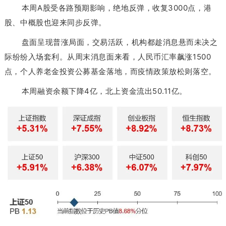
本周A股受各路预期影响，绝地反弹，收复3000点，港
股、中概股也迎来同步反弹。
盘面呈现普涨局面，交易活跃，
机构都
趁消息悬而未决之
际
纷纷入场套利。
从周末消息面来
看，人民币汇率飙涨1500
点，
个人养老金投资公募基金落地，而疫情政策放松则落空。
本周融资余额下降4亿，北上资金流出50.11亿。