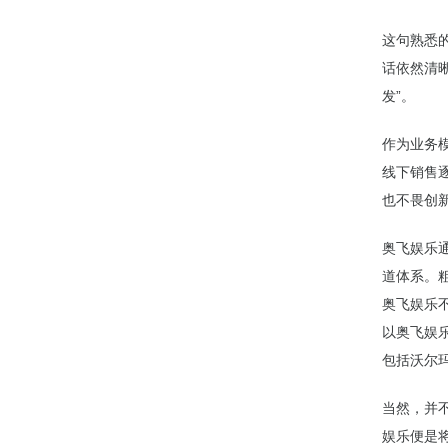
这句熟悉
话依然清
发”。
作为业务模
线下销售
也不畏创
奥飞娱乐
道体系。
奥飞娱乐
以奥飞娱
包括沃尔
当然，并
娱乐便是