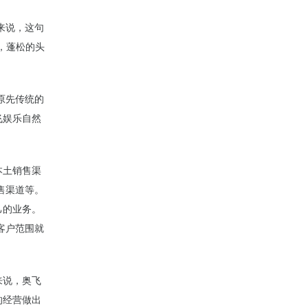
来说，这句
，蓬松的头
原先传统的
飞娱乐自然
本土销售渠
售渠道等。
己的业务。
客户范围就
来说，奥飞
的经营做出