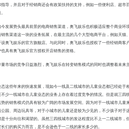
和指导，并且对于经销商还会有政策扶持的支持，例如一些便利店、超市
道。
如今发展势头最具前景的电商销售渠道，奥飞娱乐也积极适应整个商业环
商销售渠道这一块的业务拓展，在最主流的几个大型电商平台，例如天猫
开设奥飞娱乐的官方旗舰店。与此同时，奥飞娱乐也授权了一些经销商客
户也具有奥飞娱乐官方授权开店销售的资格。
存量市场的竞争日益激烈，奥飞娱乐在转变销售模式的同时也调整着未来
业态这些年来的快速发展，现如今一线及二线城市的儿童业态都已经处于
至不少一线城市在儿童业态的业务上存在着过度竞争的情况。但是就三四
态势的销售模式仍具有较为广阔的市场发展空间。因为对于一线城市儿童
题公园、周边玩具等，对于小城市的儿童还是较为少见的，不少孩子对于
都是十分向往和渴望的。虽然三四线城市的发达程度比不上一二线城市，
家长们的购买力而言，是不会逊色于一二线的家长多少的。