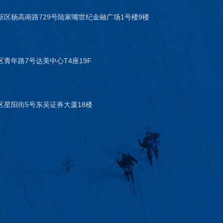
新区杨高南路729号陆家嘴世纪金融广场1号楼9楼
青年路7号达美中心T4座19F
区星阳街5号东吴证券大厦18楼