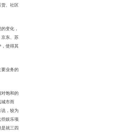
百货、社区
境的变化，
、京东、苏
户，使得其
主要业务的
相对饱和的
线城市而
来说，较为
这些娱乐项
但是就三四