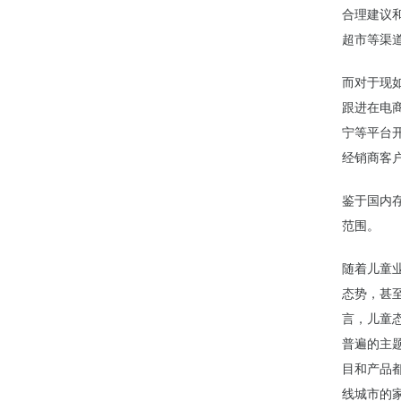
合理建议
超市等渠
而对于现
跟进在电
宁等平台
经销商客
鉴于国内
范围。
随着儿童
态势，甚
言，儿童
普遍的主
目和产品
线城市的