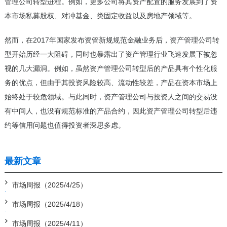
管理公司转型进程。例如，更多公司将其资产配置的服务发展到了资
本市场私募股权、对冲基金、类固定收益以及房地产领域等。
然而，在2017年国家发布资管新规规范金融业务后，资产管理公司转
型开始历经一大阻碍，同时也暴露出了资产管理行业飞速发展下被忽
视的几大漏洞。例如，虽然资产管理公司转型后的产品具有个性化服
务的优点，但由于其投资风险较高、流动性较差，产品在资本市场上
始终处于较危领域。与此同时，资产管理公司与投资人之间的交易没
有中间人，也没有规范标准的产品合约，因此资产管理公司转型后违
约等信用问题也值得投资者深思多虑。
最新文章
市场周报（2025/4/25）
市场周报（2025/4/18）
市场周报（2025/4/11）