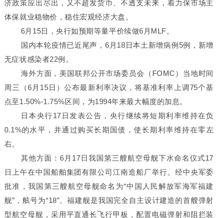
济政策应出尽出，又不超发货币、不透支未来，着力保市场主
体保就业稳物价，稳住宏观经济大盘。
6月15日，央行如预期等量平价续做6月MLF。
国内本轮疫情已近尾声，6月18日本土新增病例5例，新增
无症状感染者22例。
海外方面，美国联邦公开市场委员会（FOMC）当地时间
周三（6月15日）公布最新利率决议，将基准利率上调75个基
点至1.50%-1.75%区间，为1994年来最大幅度的加息。
日本央行17日发表公告，央行继续将短期利率维持在负
0.1%的水平，并通过购买长期国债，使长期利率维持在零左
右。
其他方面：6月17日我国第三艘航空母舰下水命名仪式17
日上午在中国船舶集团有限公司江南造船厂举行。经中央军委
批准，我国第三艘航空母舰命名为“中国人民解放军海军福建
舰”，舷号为“18”。福建舰是我国完全自主设计建造的首艘弹射
型航空母舰，采用平直通长飞行甲板，配置电磁弹射和阻拦装