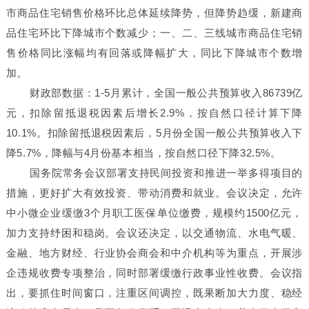
市商品住宅销售价格环比总体延续降势，但降势趋缓，新建商
品住宅环比下降城市个数减少；一、二、三线城市商品住宅销
售价格同比涨幅均有回落或降幅扩大，同比下降城市个数增
加。
财政部数据：1-5月累计，全国一般公共预算收入86739亿
元，扣除留抵退税因素后增长2.9%，按自然口径计算下降
10.1%。扣除留抵退税因素后，5月份全国一般公共预算收入下
降5.7%，降幅与4月份基本相当，按自然口径下降32.5%。
国务院常务会议部署支持民间投资和推进一举多得项目的
措施，更好扩大有效投资、带动消费和就业。会议决定，允许
中小微企业缓缴3个月职工医保单位缴费，规模约1500亿元，
加力支持纾困和稳岗。会议还决定，以交通物流、水电气暖、
金融、地方财经、行业协会商会和中介机构等为重点，开展涉
企违规收费专项整治，同时部署缓缴行政事业性收费。会议指
出，要抓住时间窗口，注重区间调控，既果断加大力度、稳经