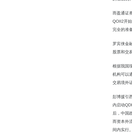
而盈通证券
QOII2
完全的准备
罗宾侠金
股票和交
根据我国
机构可以通过Q
交易境外
彭博援引西
内启动QD
后，中国
而资本外
间内实行。