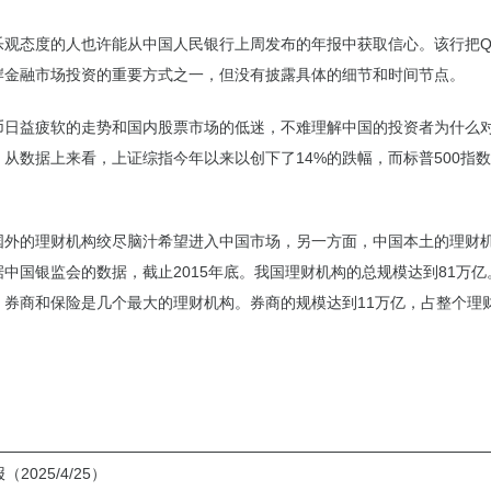
乐观态度的人也许能从中国人民银行上周发布的年报中获取信心。该行把QD
岸金融市场投资的重要方式之一，但没有披露具体的细节和时间节点。
币日益疲软的走势和国内股票市场的低迷，不难理解中国的投资者为什么
。从数据上来看，上证综指今年以来以创下了14%的跌幅，而标普500指
国外的理财机构绞尽脑汁希望进入中国市场，另一方面，中国本土的理财
中国银监会的数据，截止2015年底。我国理财机构的总规模达到81万
、券商和保险是几个最大的理财机构。券商的规模达到11万亿，占整个理
2025/4/25）