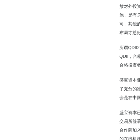
放对外投
施，是有
司，其他
布局才总
所谓QDII2
QDII
合格投资
盛宝资本亚
了充分的
会是在中
盛宝资本
交易所签署
合作商加
的在线机