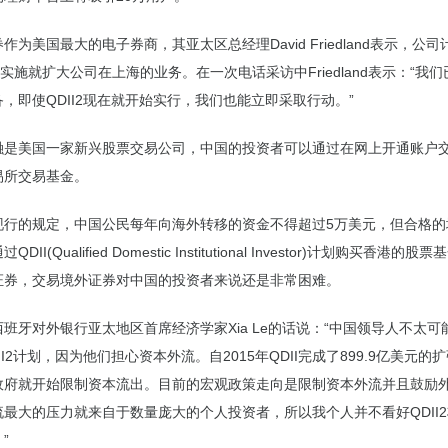
作为美国最大的电子券商，其亚太区总经理David Friedland表示，公
开始实施就扩大公司在上海的业务。在一次电话采访中Friedland表示：“我
，即使QDII2现在就开始实行，我们也能立即采取行动。”
融是美国一家新兴股票交易公司，中国的投资者可以通过在网上开通账户
易所交易基金。
现行的规定，中国公民每年向海外转移的资金不得超过5万美元，但合格的
DII(Qualified Domestic Institutional Investor)计划购买香港的
证券，交易境外证券对中国的投资者来说还是非常困难。
班牙对外银行亚太地区首席经济学家Xia Le的话说：“中国领导人不太可
II2计划，因为他们担心资本外流。自2015年QDII完成了899.9亿美元的
政府就开始限制资本流出。目前的宏观政策走向是限制资本外流并且鼓励
流最大的压力就来自于数量庞大的个人投资者，所以我个人并不看好QDII
”