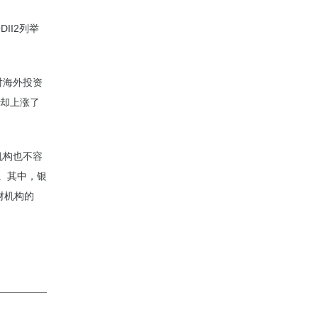
II2列举
对海外投资
数却上涨了
机构也不容
亿。其中，银
财机构的