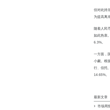
但对此持
为提高离
随着人民
如此热衷
6.3%。
一方面，
小觑。根据
行、信托
14.65%。
最新文章
市场周报（