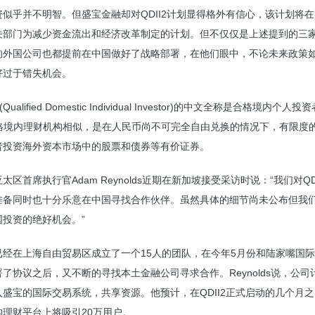
资似乎并不明智。但盛宝金融却对QDII2计划显得格外有信心，该计划将
关部门为减少资金流出和经济改革制定的计划。但不仅仅是上述提到的三
的外国公司也都提前在中国做好了战略部署，在他们眼中，不论未来政策
好过于错失机会。
(Qualified Domestic Individual Investor)的中文全称是合格境内个人
，合格境内理财机构相似，是在人民币尚不可完全自由兑换的情况下，有限度
者投资海外资本市场中的股票和债券等有价证券。
太区首席执行官Adam Reynolds近期在新加坡接受采访时说：“我们对QD
准备同时也十分乐意在中国寻找合作伙伴。虽然具体的细节尚未公布但我
国投资的绝好机会。”
已经在上海自由贸易区成立了一个15人的团队，在今年5月份和陆家嘴国
了协议之后，又不断的寻找本土金融公司寻求合作。Reynolds说，公司
入盛宝的国际交易系统，共享资源。他预计，在QDII2正式启动的几个月
构理财平台上将吸引20万用户。