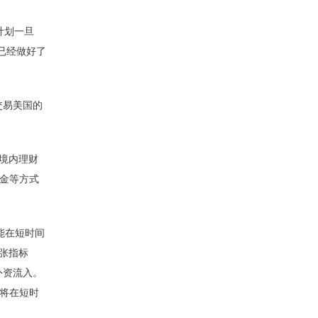
司计划一旦
们已经做好了
交易美国的
境内理财
股票基金等方式
能在短时间
扩张指标
外资流入。
2将在短时