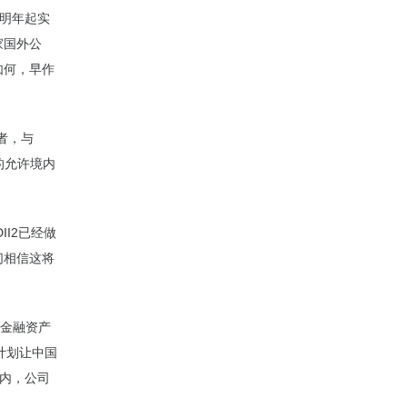
在明年起实
家国外公
如何，早作
投资者，与
的允许境内
II2已经做
们相信这将
际金融资产
计划让中国
之内，公司