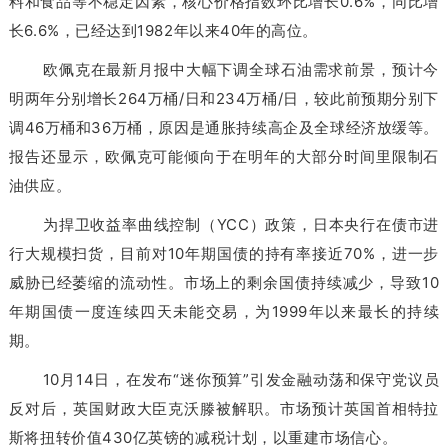
料和食品等不稳定因素，核心价格指数环比增长0.6%，同比增
长6.6%，已经达到1982年以来40年的高位。
欧佩克在最新月报中大幅下调全球石油需求前景，预计今
明两年分别增长264万桶/日和234万桶/日，较此前预期分别下
调46万桶和36万桶，原因是通胀持续高企及全球经济放缓等。
报告还显示，欧佩克可能倾向于在明年的大部分时间里限制石
油供应。
为捍卫收益率曲线控制（YCC）政策，日本央行在债市进
行大规模扫货，目前对10年期国债的持有率接近70%，进一步
威胁已经萎缩的流动性。市场上的剩余国债持续减少，导致10
年期国债一度连续四天未能交易，为1999年以来最长的持续
期。
10月14日，在发布“迷你预算”引发金融动荡和保守党议员
反对后，英国财政大臣克沃滕被解职。市场预计英国首相特拉
斯将扭转价值430亿英镑的减税计划，以重建市场信心。