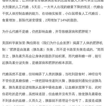
项研究验证，让300多名非糖尿病患者的志愿者摄入人体可承受范围最
大剂量的人工代糖，5天后，一大半人出现奶糖量下降的情况：代糖会
干扰人体控制血糖的能力。在动物实验里，小白鼠喂食人工代糖后，
食量增加，新陈代谢变缓慢，2周增加了14%的脂肪。
为什么代糖不是糖，仍然影响血糖，并导致糖尿病和肥胖呢？
美国科学家加里·陶伯斯在《我们为什么会发胖》揭露了人体的肥胖机
制：“肥胖是由激素（胰岛素）失衡，而不是卡路里失衡造成的。”简而
言之，胰岛素升高会让身体的脂肪开始积累。而代糖和糖一样，能引
起胰岛素分泌失衡，是糖尿病和肥胖的根本原因。
代糖虽然不是糖，但却糊弄了人类的胰腺，当吃到甜食时，神经信号
不管你是真糖假糖，一律把甜味传递到大脑，胰腺接到通知分泌胰岛
素。胰岛素是促进细胞从血液中吸收血糖，让血糖浓度降下去。此时
你若吃的是代糖，虽然味道甜，但血糖并没有升高，致使胰岛素吸收
不到多余的血糖，久而久之，胰腺就不搭理这个信号了，直接造成胰