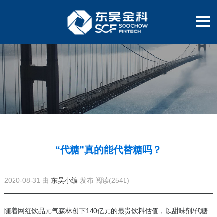
“代糖”真的能代替糖吗？
2020-08-31 由
东吴小编
发布
阅读(2541)
随着网红饮品元气森林创下140亿元的最贵饮料估值，以甜味剂/代糖