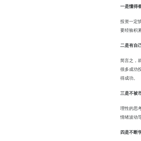
一是懂得
投资一定
要经验积
二是有自
简言之，
很多成功
得成功。
三是不被
理性的思
情绪波动
四是不断