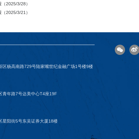
2025/3/28）
2025/3/21）
新区杨高南路729号陆家嘴世纪金融广场1号楼9楼
青年路7号达美中心T4座19F
区星阳街5号东吴证券大厦18楼