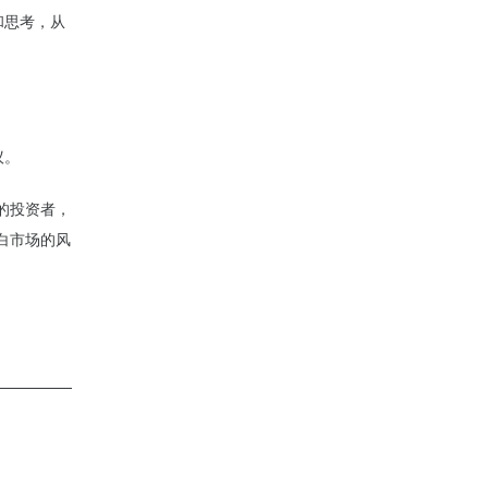
和思考，从
议。
的投资者，
白市场的风