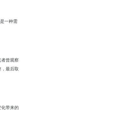
资是一种需
笔者曾观察
整，最后取
变化带来的