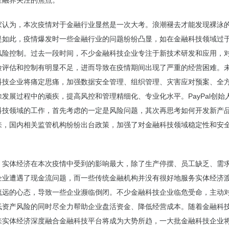
金融界关注的焦点。
为，本次疫情对于金融行业显然是一次大考。浪潮褪去才能发现裸泳
是如此，疫情爆发时一些金融行业的问题纷纷凸显，如在金融科技领域过
风险控制。过去一段时间，不少金融科技企业专注于新技术研发和应用，
险评估和控制有明显不足，进而导致在疫情期间出现了严重的经营困难。
科技企业将痛定思痛，加强数据安全管理、组织管理、灾害应对预案、全
发展过程中的顽疾，提高风控和管理精细化、专业化水平。PayPal创始
科技领域的工作，首先考虑的一定是风险问题，其次再思考如何开发新产
来，国内相关监管机构纷纷出台政策，加强了对金融科技领域稳定性和安
体经济在本次疫情中受到的影响最大，除了生产停摆、员工缺乏、需
企业遭遇了现金流问题，而一些传统金融机构并没有很好地服务实体经济
疏远的心态，导致一些企业濒临倒闭。不少金融科技企业临危受命，主动
低资产风险的同时尽全力帮助企业盘活资金、降低经营成本。随着金融科
来实体经济深度融合金融科技平台将成为大势所趋，一大批金融科技企业