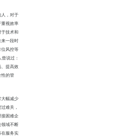
的人，对于
于重视效率
对于技术和
未来一段时
方位风控等
人曾说过：
品、提高效
全性的管
求大幅减少
渡过难关，
对接困难企
技领域不断
将在服务实