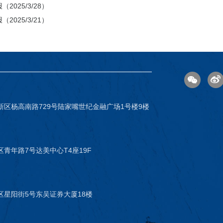
2025/3/28）
2025/3/21）
新区杨高南路729号陆家嘴世纪金融广场1号楼9楼
青年路7号达美中心T4座19F
区星阳街5号东吴证券大厦18楼