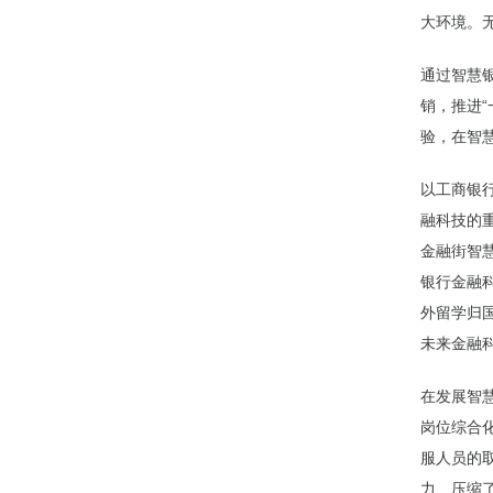
大环境。
通过智慧
销，推进
验，在智
以工商银
融科技的
金融街智
银行金融
外留学归
未来金融
在发展智
岗位综合
服人员的
力、压缩