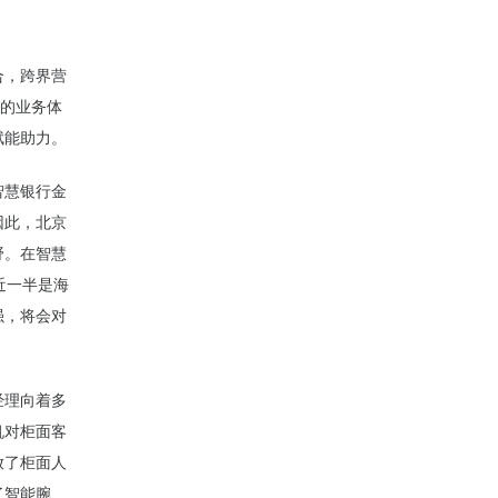
合，跨界营
务的业务体
赋能助力。
智慧银行金
因此，北京
野。在智慧
近一半是海
强，将会对
经理向着多
机对柜面客
放了柜面人
了智能腕