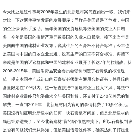
今天比亚迪这件事与2008年发生的北新建材案简直如出一辙。我们来
对比一下这两件事情发展的发展顺序：同样是美国遭遇了危难，中国
的企业慷慨出手援助。当年美国的次贷危机导致美国的失业人口增
多；今年是美国的疫情严重导致美国的失业人口暴增。接下来当年是
美国向中国的建材企业发难，说其生产的石膏板不符合标准；今年也
是美国向中国的口罩企业发难，说其生产的口罩不符合标准。再接下
来就是美国的诉讼群体和中国的建材企业展开了长达7年的拉锯战。从
2008-2015年，美国消费品安全委员会强制制定了石膏板的标准规
范，规定本国生产或进口的石膏板必须附有通用合格证书，并且硫的
含量限定在10%以内。这一招直接把中国建材企业拉入下风，导致中
国建材企业最终只能委曲求全与美国和解，还支付了2.48亿美元的和
解费。一直到2019年，北新建材因为官司的事情耗费了10多亿美元。
美国没有能证明北新建材的任何一块石膏板有问题，但是北新建材的
钱已经赔进去了，至今北新建材“背的锅”依然未摘下。所以石膏板到底
是否有问题我们无从得知，但是美国借着这件事，确实达到了打压北