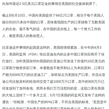
向加州退还2.5亿美元口罩定金的事情在美国的社交媒体刷屏了。
截止到5月10日，中国向美国提供了66亿只口罩，相当于每个美国人
能分到20只来自中国的口罩，意味着我国生产的口罩拯救了无数美国
人的生命。毫不客气的说，在中国的流水线上，每一个努力工作的
人，都是美国人的救命恩人。
比亚迪这件事情的起因是这样的，美国疫情很紧急，在今年的4月3
日，美国药监局（FDA）给比亚迪在内的众多中国口罩供应商开了绿
灯放行。当时美国加州向我国的比亚迪公司发送了价值约10亿美元的
口罩医疗物资供应订单。本着救急不救穷和以人为本的原则，口罩日
产能为5000万只的比亚迪工厂，加班加点为美国生产口罩。并且比亚
迪公司比较及时的给加州交货了超1000万只口罩，其中的900万只已
经发放到了加州各地。然而令我们万万没想到的是，这批口罩在美国
的大地上流转了一个多月之后，5月7日美国的药监局又发布了这样的
通告：“经检测，中国生产的80%口罩，不符合美国的标准。”意思是中
国企业生产的口罩如果不能取得美国口罩的标准认证，那么所有的订