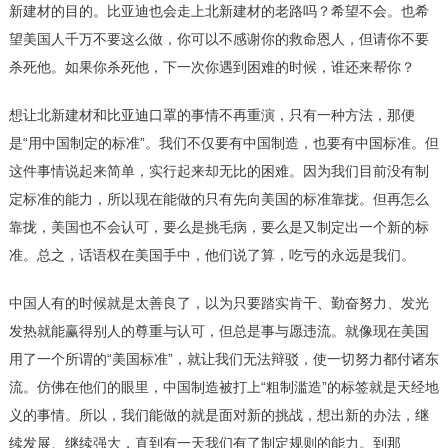
新建材的目的。比亚迪也会走上北新建材的老路吗？希望不会。也希
望美国人千万不要这么做，你可以不感谢你的救命恩人，但请你不要
杀死他。如果你杀死他，下一次你遇到困难的时候，谁还来帮你？
想让北新建材和
比亚迪口罩
的事情不再重演，只有一种方法，那便
是“用中国制定的标准”。我们不仅要有中国制造，也要有中国标准。但
这件事情说起来简单，实行起来却无比的困难。因为我们目前没有制
定标准的能力，所以现在能做的只有先向美国的标准靠拢。但再怎么
靠拢，美国也不会认可，要么是挑毛病，要么是又制定出一个新的标
准。总之，话语权在美国手中，他们说了算，吃亏的永远是我们。
中国人有的时候就是太善良了，以为只要踏实肯干、勤奋努力、发光
发热就能赢得别人的尊重与认可，但总是事与愿违流。就像现在美国
用了一个所谓的“美国标准”，就让我们无法辩驳，使一切努力都付诸东
流。仿佛在他们的眼里，中国制造被打上“粗制滥造”的标签就是天经地
义的事情。所以，我们能做的就是面对新的挑战，想出新的办法，继
续发展、继续强大，直到有一天我们有了制定规则的能力。到那