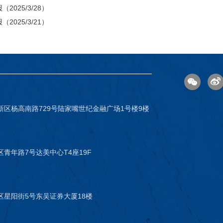
2025/3/28）
2025/3/21）
新区杨高南路729号陆家嘴世纪金融广场1号楼9楼
青年路7号达美中心T4座19F
区星阳街5号东吴证券大厦18楼