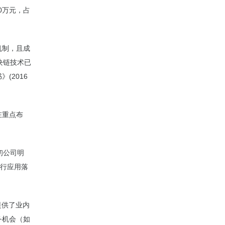
0万元，占
机制，且成
块链技术已
(2016
在重点布
初公司明
进行应用落
提供了业内
务机会（如