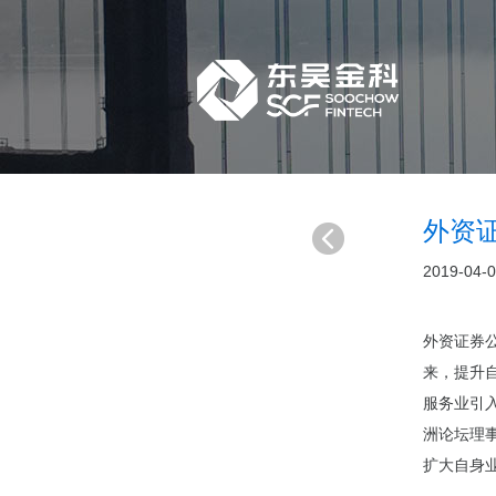
外资
2019-04-
外资证券
来，提升
服务业引
洲论坛理
扩大自身