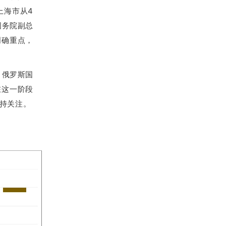
上海市从4
国务院副总
明确重点，
，俄罗斯国
在这一阶段
持关注。