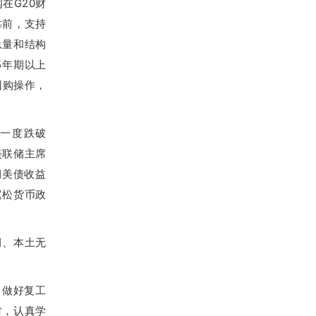
在G20财
靠前，支持
总量和结构
5年期以上
回购操作，
币一度跌破
美联储主席
期美债收益
宽松货币政
例、本土无
力做好复工
时，认真学