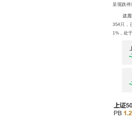
呈现
跌停
这周
354只，
1%，处