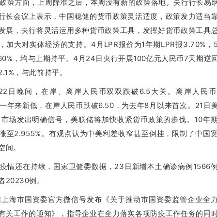
政策方面，上周降准之后，本周没有新的政策落地。央行行长易纲
行长会议上表示，中国稳健的货币政策灵活适度，政策发力适当
发展，央行将灵活运用多种货币政策工具，发挥好货币政策工具
，加大对实体经济的支持。4月LPR报价为1年期LPR报3.70%，
.60%，均与上期持平。4月24日央行开展100亿元人民币7天期逆
2.1%，与此前持平。
22日晚间，在岸、离岸人民币双双跌破6.5大关。离岸人民
，创一年来新低，在岸人民币跌破6.50，为去年8月以来首次。21日
向市场发出明确信号，美联储将加快收紧货币政策的步伐。10年
涨至2.955%。有观点认为中美利差收窄甚至倒挂，限制了中国
空间。
疫情还在持续，国家卫健委数据，23日新增本土确诊病例1566
20230例。
日上海市国资委官方微信号发布《关于推动市国资委监管企业全
有关工作的通知》，指导企业在全力落实各项防疫工作任务的同