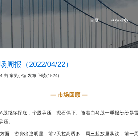
首页
科技业务
场周报（2022/04/22）
24 由
东吴小编
发布
阅读(1524)
— 市场回顾 —
A股继续探底，个股承压，泥石俱下。
随着白马股一季报纷纷暴
承压。
方面，游资出逃明显，前2天拉高诱多，
周三起
放量暴跌，前一