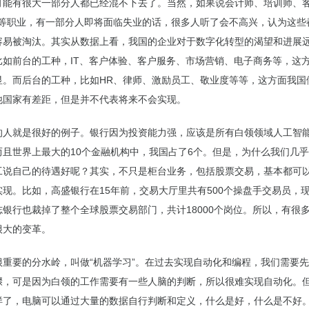
可能有很大一部分人都已经混不下去了。当然，如果说会计师、培训师、
R等职业，有一部分人即将面临失业的话，很多人听了会不高兴，认为这些
容易被淘汰。其实从数据上看，我国的企业对于数字化转型的渴望和进展
比如前台的工种，IT、客户体验、客户服务、市场营销、电子商务等，这
显。而后台的工种，比如HR、律师、激励员工、敬业度等等，这方面我国
他国家有差距，但是并不代表将来不会实现。
的人就是很好的例子。银行因为投资能力强，应该是所有白领领域人工智
而且世界上最大的10个金融机构中，我国占了6个。但是，为什么我们几
工说自己的待遇好呢？其实，不只是柜台业务，包括股票交易，基本都可
现。比如，高盛银行在15年前，交易大厅里共有500个操盘手交易员，
志银行也裁掉了整个全球股票交易部门，共计18000个岗位。所以，有很
很大的变革。
很重要的分水岭，叫做“机器学习”。在过去实现自动化和编程，我们需要
骤，可是因为白领的工作需要有一些人脑的判断，所以很难实现自动化。
样了，电脑可以通过大量的数据自行判断和定义，什么是好，什么是不好