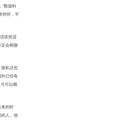
，“数据科
的香饽饽，平
句话依然适
肯定会稍微
，接私活也
国外已经有
个月可以额
出来的时
暇的人，他