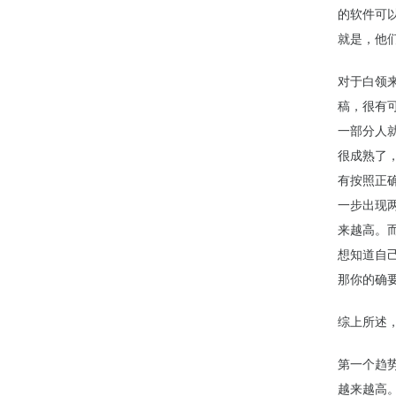
的软件可
就是，他
对于白领
稿，很有
一部分人
很成熟了
有按照正
一步出现
来越高。
想知道自
那你的确
综上所述
第一个趋
越来越高