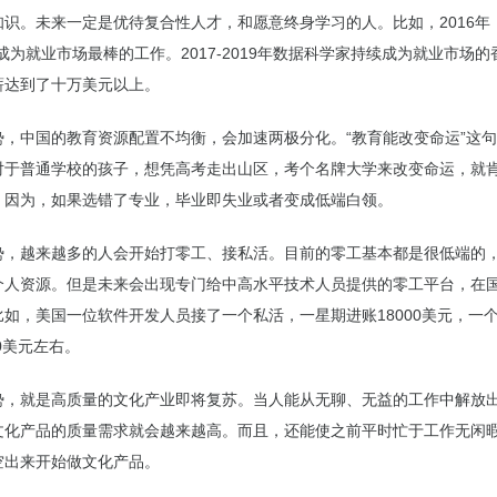
知识。未来一定是优待复合性人才，和愿意终身学习的人。比如，2016年
成为就业市场最棒的工作。2017-2019年数据科学家持续成为就业市场
薪达到了十万美元以上。
势，中国的教育资源配置不均衡，会加速两极分化。“教育能改变命运”这
对于普通学校的孩子，想凭高考走出山区，考个名牌大学来改变命运，就
。因为，如果选错了专业，毕业即失业或者变成低端白领。
势，越来越多的人会开始打零工、接私活。目前的零工基本都是很低端的
个人资源。但是未来会出现专门给中高水平技术人员提供的零工平台，在
比如，美国一位软件开发人员接了一个私活，一星期进账18000美元，一
00美元左右。
势，就是高质量的文化产业即将复苏。当人能从无聊、无益的工作中解放
文化产品的质量需求就会越来越高。而且，还能使之前平时忙于工作无闲
空出来开始做文化产品。