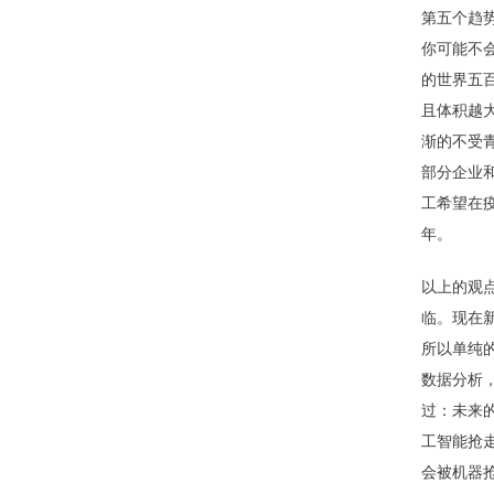
第五个趋
你可能不
的世界五
且体积越
渐的不受
部分企业
工希望在
年。
以上的观
临。现在
所以单纯
数据分析
过：未来
工智能抢
会被机器