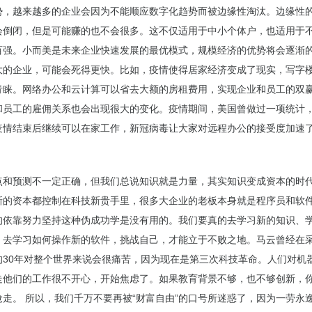
势，越来越多的企业会因为不能顺应数字化趋势而被边缘性淘汰。边缘性
会倒闭，但是可能赚的也不会很多。这不仅适用于中小个体户，也适用于
百强。小而美是未来企业快速发展的最优模式，规模经济的优势将会逐渐
大的企业，可能会死得更快。比如，疫情使得居家经济变成了现实，写字
青睐。网络办公和云计算可以省去大额的房租费用，实现企业和员工的双
和员工的雇佣关系也会出现很大的变化。疫情期间，美国曾做过一项统计，
疫情结束后继续可以在家工作，新冠病毒让大家对远程办公的接受度加速了
点和预测不一定正确，但我们总说知识就是力量，其实知识变成资本的时
新的资本都控制在科技新贵手里，很多大企业的老板本身就是程序员和软
的依靠努力坚持这种伪成功学是没有用的。我们要真的去学习新的知识、
，去学习如何操作新的软件，挑战自己，才能立于不败之地。马云曾经在
的30年对整个世界来说会很痛苦，因为现在是第三次科技革命。人们对机
走他们的工作很不开心，开始焦虑了。如果教育背景不够，也不够创新，
抢走。 所以，我们千万不要再被“财富自由”的口号所迷惑了，因为一劳永