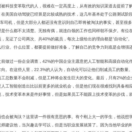
易被科技变革取代的人，很难在一定高度上，从有效的知识渠道去提前了
，在美国自动驾驶已经算是比较成熟的技术，这几年基本处于公路测试阶
的卡车司机，但是大部分人都还没有意识到自己即将被淘汰的事实，甚至很
理是什么都不太清楚。无独有偶，就连白领的工作也同样朝不保夕。有位
员，见证了公司两次、共40%的裁员，每次上级给出的理由都是“自动化”
么行业、什么位置，都要提前做好准备，了解自己的竞争力到底是会增强
之前做过一份企业调查，42%的中国企业主愿意把人工智能和高级自动化
向。在这些人里，22.3%的人认为，自动化可以让他们削减员工的数量。2
员工总数量不会削减，但是工种将会发生巨大的变化。最后，只有2%的企
过人工智能创造出比以前更多的就业机会，但是他们现在很难找到具备相
说，技术变革本来是件好事情，但是如果员工不能跟上技术变革的步伐，就
。
领也会被淘汰？这里讲一件很有意思的事。有个刚上大一的学生，他说想
老师建议他，当兴趣去学可以，但是当职业发展就算了。因为当他毕业的