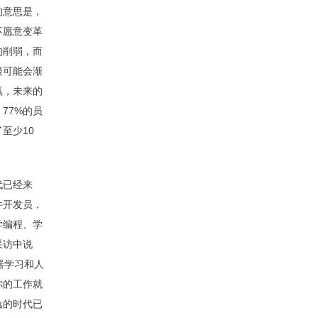
的意思是，
不愿意变革
的削弱，而
楼可能会渐
赢，未来的
77%的员
至少10
代已经来
件开发员，
学编程、学
采访中说
器学习和人
你的工作就
逸的时代已