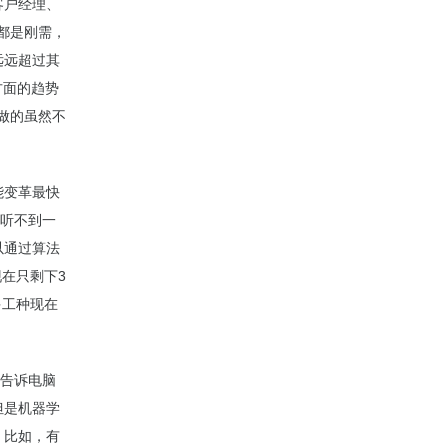
客户经理、
都是刚需，
远远超过其
方面的趋势
做的虽然不
能变革最快
乎听不到一
以通过算法
现在只剩下3
多工种现在
先告诉电脑
但是机器学
。比如，有