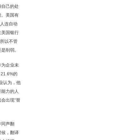
解自己的处
段。美国有
多人连自动
在美国银行
。所以不管
还是削弱。
作为企业未
1.6%的
业认为，他
应能力的人
会出现“替
学同声翻
时候，翻译