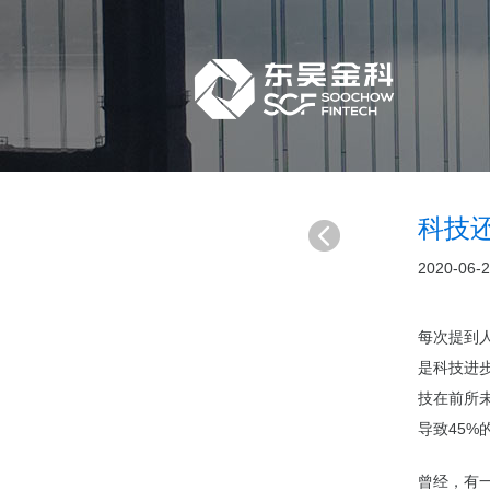
科技
2020-06-
每次提到
是
科技
进
技在前所
导致45%
曾经，有