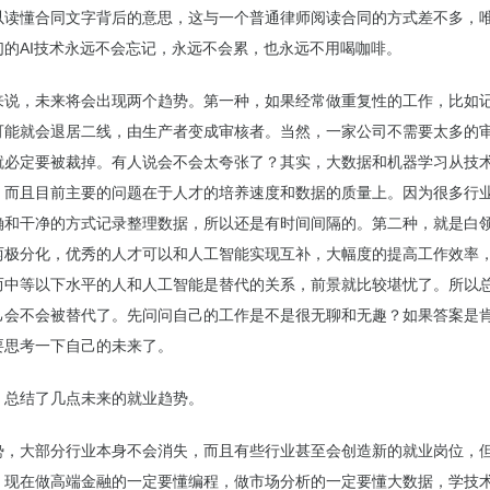
以读懂合同文字背后的意思，这与一个普通律师阅读合同的方式差不多，
们的AI技术永远不会忘记，永远不会累，也永远不用喝咖啡。
来说，未来将会出现两个趋势。第一种，如果经常做重复性的工作，比如
可能就会退居二线，由生产者变成审核者。当然，一家公司不需要太多的
就必定要被裁掉。有人说会不会太夸张了？其实，大数据和机器学习从技
，而且目前主要的问题在于人才的培养速度和数据的质量上。因为很多行
确和干净的方式记录整理数据，所以还是有时间间隔的。第二种，就是白
两极分化，优秀的人才可以和人工智能实现互补，大幅度的提高工作效率
而中等以下水平的人和人工智能是替代的关系，前景就比较堪忧了。所以
己会不会被替代了。先问问自己的工作是不是很无聊和无趣？如果答案是
要思考一下自己的未来了。
，总结了几点未来的就业趋势。
势，大部分行业本身不会消失，而且有些行业甚至会创造新的就业岗位，
。现在做高端金融的一定要懂编程，做市场分析的一定要懂大数据，学技