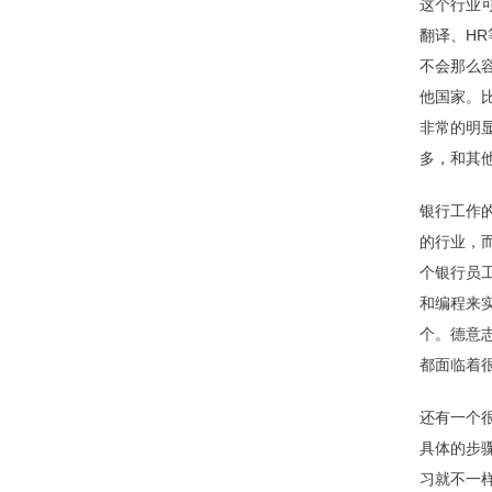
这个行业
翻译、H
不会那么
他国家。
非常的明
多，和其
银行工作
的行业，
个银行员
和编程来实
个。德意
都面临着
还有一个
具体的步
习就不一