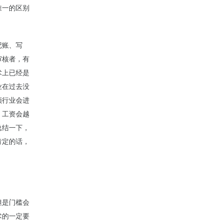
唯一的区别
记账、写
审核者，有
术上已经是
业在过去没
领行业会进
，工资会越
总结一下，
肯定的话，
但是门槛会
术的一定要