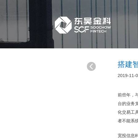
搭建
2019-11-
前些年，
台
的业务
化交易工
者不能系
宽投信息