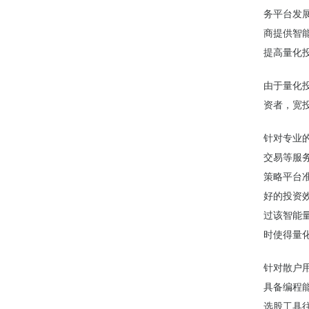
务平台发展
商提供智
提高量化
由于量化投
资者，宽
针对专业
交易等服
策略平台
好的投资
过该智能
时使得量
针对散户
具备编程
选股工具