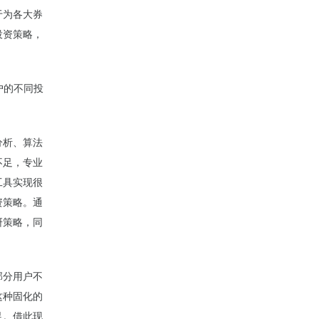
于为各大券
投资策略，
户的不同投
分析、算法
不足，专业
工具实现很
资策略。通
研策略，同
部分用户不
这种固化的
足。借此现