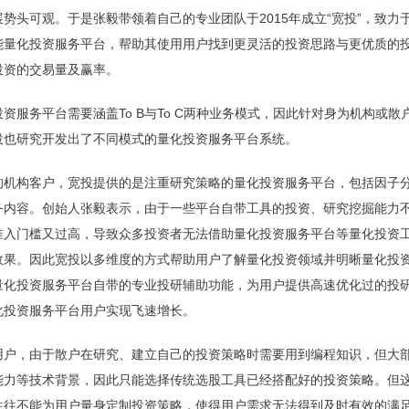
势头可观。于是张毅带领着自己的专业团队于2015年成立“宽投”，致力
能量化投资服务平台，帮助其使用用户找到更灵活的投资思路与更优质的
投资的交易量及赢率。
资服务平台需要涵盖To B与To C两种业务模式，因此针对身为机构或散
投也研究开发出了不同模式的量化投资服务平台系统。
的机构客户，宽投提供的是注重研究策略的量化投资服务平台，包括因子
务内容。创始人张毅表示，由于一些平台自带工具的投资、研究挖掘能力
准入门槛又过高，导致众多投资者无法借助量化投资服务平台等量化投资
效果。因此宽投以多维度的方式帮助用户了解量化投资领域并明晰量化投
量化投资服务平台自带的专业投研辅助功能，为用户提供高速优化过的投
化投资服务平台用户实现飞速增长。
用户，由于散户在研究、建立自己的投资策略时需要用到编程知识，但大
能力等技术背景，因此只能选择传统选股工具已经搭配好的投资策略。但
往往不能为用户量身定制投资策略，使得用户需求无法得到及时有效的满