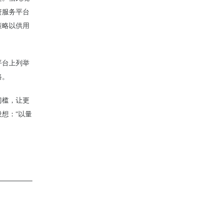
资服务平台
策略以供用
平台上列举
路。
门槛，让更
想：“以量