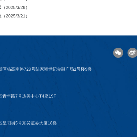
2025/3/28）
2025/3/21）
新区杨高南路729号陆家嘴世纪金融广场1号楼9楼
青年路7号达美中心T4座19F
区星阳街5号东吴证券大厦18楼