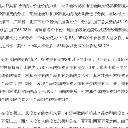
理人都具有很强的讨价还价的力量，经常会出现在通道会向投资者和管理
和管理费的分红，甚至还会对参加管理人的绩效薪酬进行分配。在区域上
海市，广东省，北京市五个省份占据前五位，分别占据了总人数的45.1
则占据了68.33%，与当前各个省份、地区的发展趋势以及基金经理聚
龄和性别上来分析：个体投资人中，以55。05%的个体投资人是女性，44
是男性；其中，中年人群最多，36周岁及更高的比例达88.7%；
，分析期限的分配情况。投资持有期在2年以下的比例，已经达到了83.53
的投资持有期比较少，78.78%的投资者持有期少于1年，这表明这一类
到调仓的需要，对其所持有的产品具有更高的灵活性，其次才是机构投资
、产品维度进行细分，发现产品类型的投资人拥有最少的持有量，并且拥
与他们对逐利避险的态度呈现出了正向的关系。机构和个体的投资组合较
组合的期限也要大于产品组合的投资组合。
，在投资额上。从投资者的类别来看，有近半数的机构或产品类型的投资
千万元以上，而个人投资人的投资总额则是在一百万到两百万元之间。由