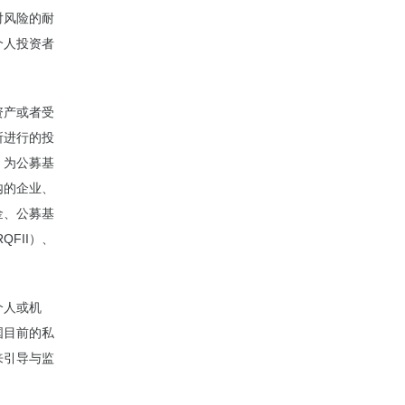
对风险的耐
个人投资者
。
资产或者受
所进行的投
，为公募基
内的企业、
金、公募基
FII）、
个人或机
国目前的私
来引导与监