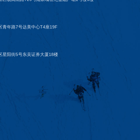
青年路7号达美中心T4座19F
区星阳街5号东吴证券大厦18楼