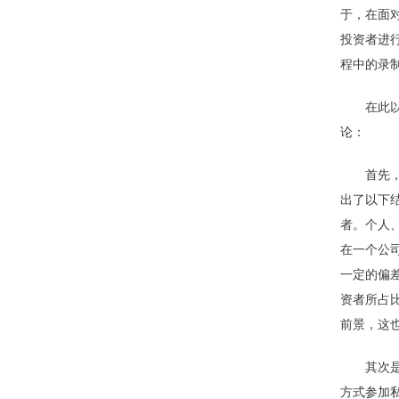
于，在面
投资者进
程中的录制
在此
论：
首先
出了以下
者。个人、
在一个公
一定的偏
资者所占
前景，这
其次
方式参加私