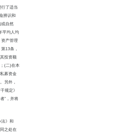
进行了适当
险辨识和
构或自然
年平均人均
，资产管理
第13条，
，其投资额
；(二)在本
的私募资金
加。另外，
若干规定》
者”，并将
办法》和
不同之处在