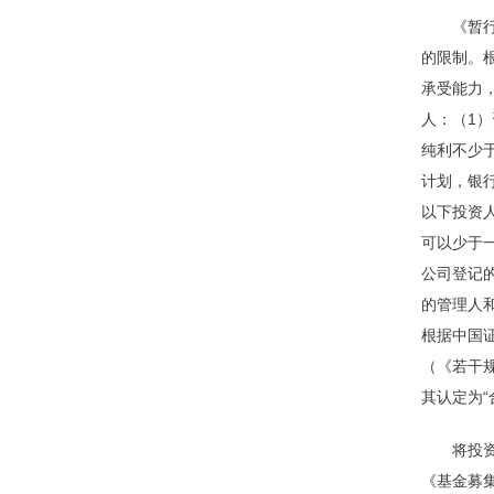
《暂
的限制。
承受能力
人：（1
纯利不少
计划，银
以下投资
可以少于一
公司登记
的管理人
根据中国
（《若干规
其认定为“
将投
《基金募