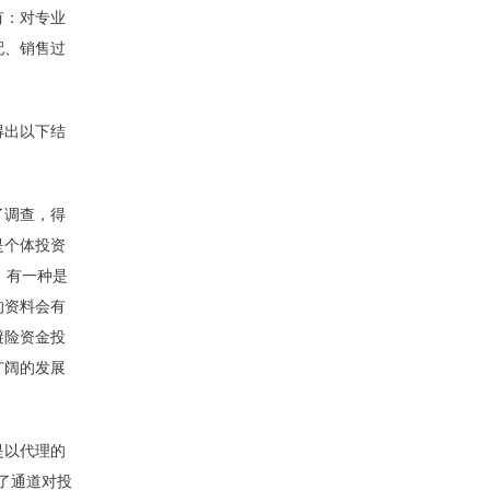
有：对专业
配、销售过
得出以下结
了调查，得
是个体投资
中，有一种是
的资料会有
避险资金投
广阔的发展
是以代理的
明了通道对投