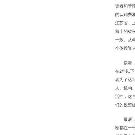
资者和管
的认购费
江苏省，上
前十的省份
一致。从年
个体投资人
接着
在2年以下
者为了达
人、机构
活性，这
们的投资
最后
额都在一