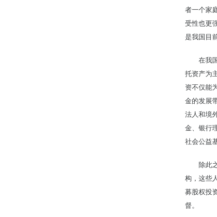
者一个家
受性也更
是我国目
在我
托资产为
资不仅能
金的发展
法人和境
金、银行理
社会公益
除此
构，这些
募股权投
督。