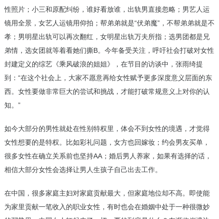
性照片；小三和原配纠纷，谁好看放谁，出轨男直接忽略；男艺人运
镜用全景，女艺人运镜用仰拍；帮弟弟就是“伏弟魔​”，不帮弟弟就是不
孝；男明星出轨可以再次翻红，女明星出轨万夫所指；选男团都是兄
弟情，选女团就等着看她们撕B。今年备受关注，呼吁社会打破对女性
封建定义的综艺《乘风破浪的姐姐》，在节目的访谈中，张雨绮提
到：“在这个社会上，大家不愿意再给女性赋予更多深度意义层面的东
西。女性要做非常巨大的尝试和挑战，才能打破常规意义上对你的认
知。”
如今大部分的男性就处在性别特权里，体会不到女性的境遇，才觉得
女性想要的是特权。比如彩礼问题，女方也回嫁妆；约会男友买单，
很多女性在确立关系前也坚持AA；婚后男人养家，如果有选择的话，
相信大部分女性会选择让男人生孩子自己出去工作。
在中国，很多家庭主妇对家庭贡献最大，但家庭地位却不高。即使能
为家里贡献一笔收入的职业女性，有时也会在婚姻中处于一种很微妙