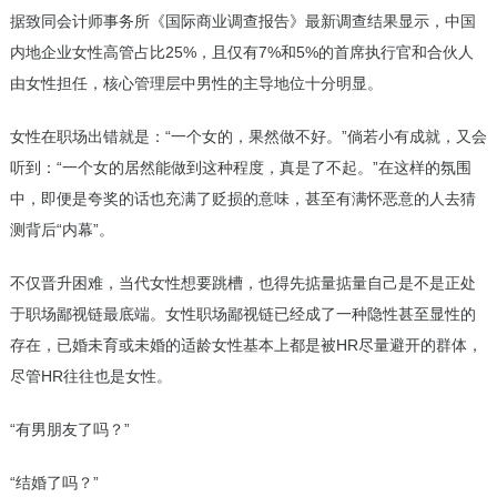
据致同会计师事务所《国际商业调查报告》最新调查结果显示，中国
内地企业女性高管占比25%，且仅有7%和5%的首席执行官和合伙人
由女性担任，核心管理层中男性的主导地位十分明显。
女性在职场出错就是：“一个女的，果然做不好。”倘若小有成就，又会
听到：“一个女的居然能做到这种程度，真是了不起。”在这样的氛围
中，即便是夸奖的话也充满了贬损的意味，甚至有满怀恶意的人去猜
测背后“内幕”。
不仅晋升困难，当代女性想要跳槽，也得先掂量掂量自己是不是正处
于职场鄙视链最底端。女性职场鄙视链已经成了一种隐性甚至显性的
存在，已婚未育或未婚的适龄女性基本上都是被HR尽量避开的群体，
尽管HR往往也是女性。
“有男朋友了吗？”
“结婚了吗？”