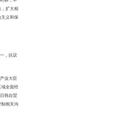
奇时称，中
歧，扩大相
边主义和保
之一，抗议
济产业大臣
区域全面经
中日韩自贸
管制相关沟