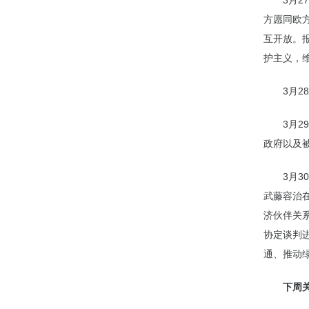
3月
方愿同欧
互开放。
护主义，
3月
3月
政府以及
3月
武藤容治
济伙伴关
协定谈判
通、推动
下周