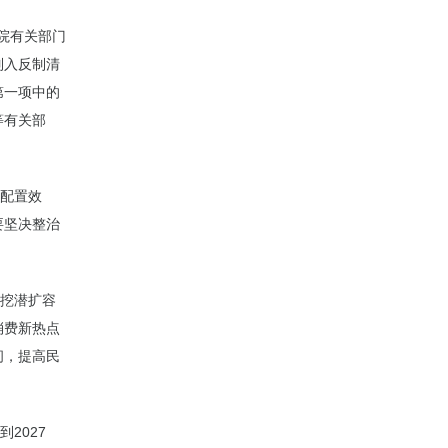
务院有关部门
列入反制清
第一项中的
等有关部
源配置效
要坚决整治
位挖潜扩容
消费新热点
间，提高民
2027