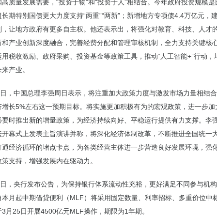
高质量发展需要，“投资于物”和“投资于人”相结合。今年政府投资规模
长期特别国债更大力度支持“两重”“两新”；新增地方专项债4.4万亿元，
制，让地方政府有更多自主权。他还表示出，将强化对教育、科技、人才
新和产业创新深度融合，完善经费分配和管理审核机制，全力支持关键核
运用税收激励、政府采购、投资基金等政策工具，推动“人工智能+”行动，
未来产业。
24日，中国总理李强周日表示，将注重加大政策力度与激发市场力量相结
济增长5%左右这一预期目标。将实施更加积极有为的宏观政策，进一步加
必要时推出新的增量政策，为经济持续向好、平稳运行提供有力支撑。李
坛开幕式上发表主旨演讲并称，将深化经济体制改革，不断推进全国统一
打通经济循环的堵点卡点，为各类经营主体进一步营造良好发展环境，强
政策支持，增强发展内在驱动力。
24日，央行发布公告，为保持银行体系流动性充裕，更好满足不同参与机
自本月起中期借贷便利（MLF）将采用固定数量、利率招标、多重价位中
3月25日开展4500亿元MLF操作，期限为1年期。