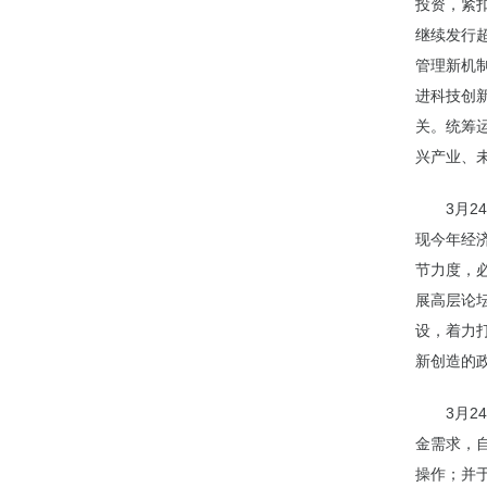
投资，紧扣
继续发行超
管理新机
进科技创
关。统筹
兴产业、
3月
现今年经
节力度，
展高层论
设，着力
新创造的
3月
金需求，
操作；并于