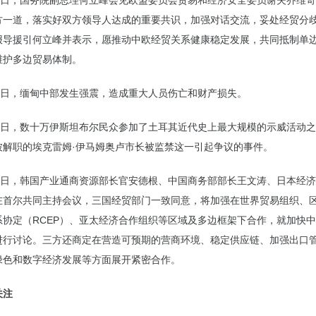
27日，国务院副总理何立峰会见欧盟委员会贸易和经济安全委员谢夫乔维
方一道，落实好双方领导人达成的重要共识，加强对话交流，妥处经贸分
报导援引何立峰并表示，愿推动中欧经贸关系健康稳定发展，共同抵制单
维护多边贸易体制。
28日，缅甸中部发生强震，造成重大人员伤亡和财产损失。
29日，数十万伊斯坦布尔民众参加了土耳其近代史上最大规模的示威活动
被解职的埃克雷姆·伊马姆奥卢市长被监禁这一引起争议的事件。
30日，韩国产业通商资源部长官安德根、中国商务部部长王文涛、日本经
在首尔共同主持会议，三国经贸部门一致同意，将加强在世界贸易组织、
系协定（RCEP）、亚太经济合作组织等区域及多边框架下合作，就加快
进行讨论。三方还商定在营造可预期的营商环境、稳定供应链、加强出口
绿色和数字经济发展等方面展开紧密合作。
关注