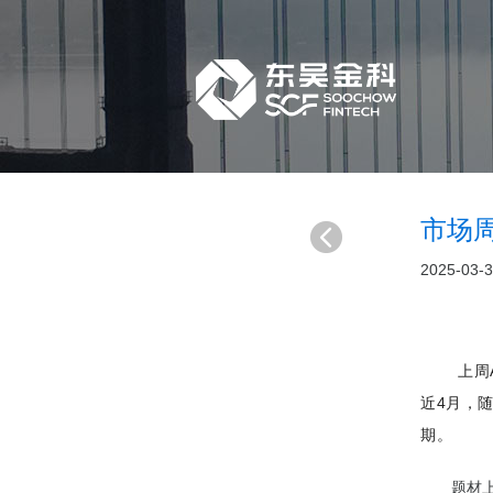
市场周
2025-03-
上周
近4月，
期。
题材