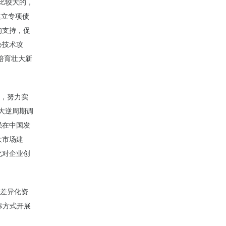
是比较大的，
建立专项债
的支持，促
心技术攻
培育壮大新
合，努力实
大逆周期调
强在中国发
大市场建
化对企业创
构差异化资
标方式开展