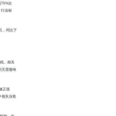
75%左
、行业标
亿元，同比下
关税。相关
则无需缴纳
，修正值
次申领失业救