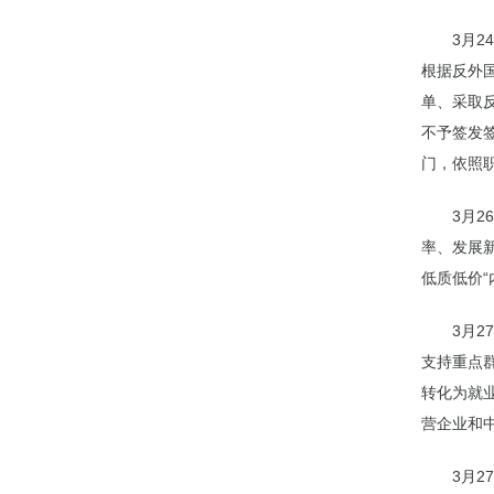
3月
根据反外
单、采取
不予签发
门，依照
3月
率、发展
低质低价
3月
支持重点
转化为就
营企业和
3月