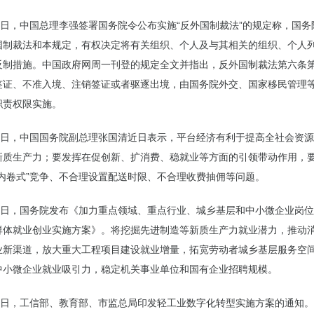
24日，中国总理李强签署国务院令公布实施“反外国制裁法”的规定称，国
国制裁法和本规定，有权决定将有关组织、个人及与其相关的组织、个人
反制措施。中国政府网周一刊登的规定全文并指出，反外国制裁法第六条
签证、不准入境、注销签证或者驱逐出境，由国务院外交、国家移民管理
职责权限实施。
26日，中国国务院副总理张国清近日表示，平台经济有利于提高全社会资
新质生产力；要发挥在促创新、扩消费、稳就业等方面的引领带动作用，
“内卷式”竞争、不合理设置配送时限、不合理收费抽佣等问题。
27日，国务院发布《加力重点领域、重点行业、城乡基层和中小微企业岗
群体就业创业实施方案》。将挖掘先进制造等新质生产力就业潜力，推动
业新渠道，放大重大工程项目建设就业增量，拓宽劳动者城乡基层服务空
中小微企业就业吸引力，稳定机关事业单位和国有企业招聘规模。
27日，工信部、教育部、市监总局印发轻工业数字化转型实施方案的通知。到