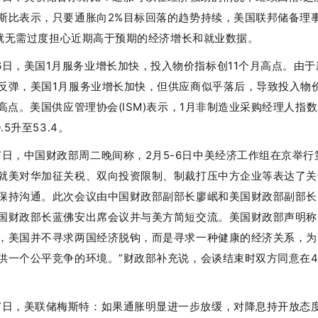
斯比表示，只要通胀向2%目标回落的趋势持续，美国联邦储备理事
D)就无需过度担心近期高于预期的经济增长和就业数据。
6日，美国1月服务业增长加快，投入物价指标创11个月高点。由
反弹，美国1月服务业增长加快，但供应商似乎落后，导致投入物
月高点。美国供应管理协会(ISM)表示，1月非制造业采购经理人指数(
.5升至53.4。
7日，中国财政部周二晚间称，2月5-6日中美经济工作组在京举行
就美对华加征关税、双向投资限制、制裁打压中方企业等表达了关
保持沟通。此次会议由中国财政部副部长廖岷和美国财政部副部长
国财政部长蓝佛安出席会议并与美方简短交流。美国财政部声明称
，美国并不寻求两国经济脱钩，而是寻求一种健康的经济关系，为
供一个公平竞争的环境。”财政部补充说，会谈结束时双方同意在
7日，美联储梅斯特：如果通胀明显进一步放缓，对降息持开放态