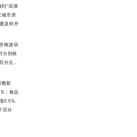
到“应满
立城市房
要及时开
品价格波动
月分别收
个百分点，
基数影
8%；食品
0.5%。
1个百分