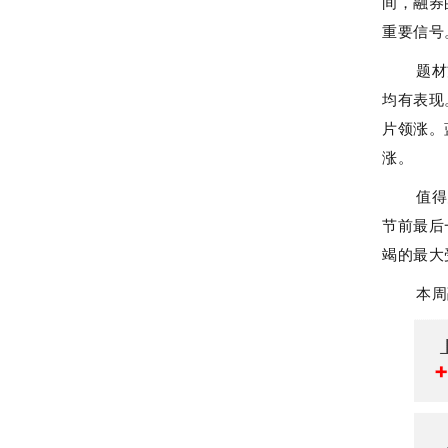
间，融券
重要信号
题材
均有表现
片领涨。
涨。
值得
节前最后
竭的最大
本周