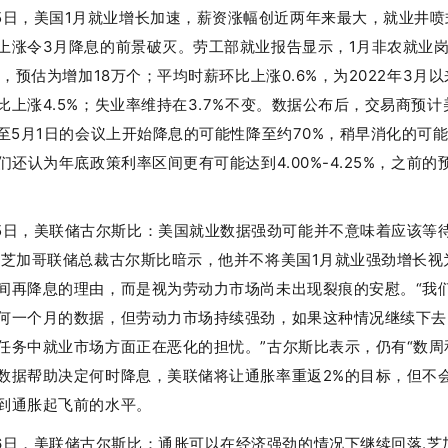
5日，美国1月就业增长加速，薪资涨幅创近两年来最大，就业井喷
上涨令3月降息的前景破灭。劳工部就业报告显示，1月非农就业
万个，预估为增加18万个；平均时薪环比上涨0.6%，为2022年3月
比上涨4.5%；失业率维持在3.7%不变。数据公布后，交易商预计
日至5月1日的会议上开始降息的可能性降至约70%，稍早消化的可
他们还认为年底政策利率区间更有可能达到4.00%-4.25%，之前的
5日，美联储古尔斯比：美国就业数据强劲可能并不意味着应该等
.芝加哥联储总裁古尔斯比暗示，他并不将美国1月就业强劲增长视
间再降息的理由，而是视为劳动力市场尚未出现裂痕的安慰。“我
何一个月的数据，但劳动力市场持续强劲，如果这种情况继续下去
任务中就业市场方面正在恶化的担忧。”古尔斯比表示，仍有“数周
数据帮助决定何时降息，美联储将让通胀率重返2%的目标，但不
到通胀起飞前的水平。
6日，美联储古尔斯比：通胀可以在经济强劲的情况下继续回落.芝