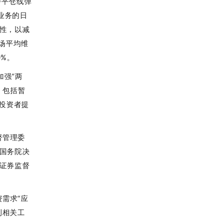
持平仓线弹
业务的日
性，以减
场平均维
0%。
加强“两
，包括暂
投资者提
督管理委
国务院决
证券监督
需求“应
制相关工