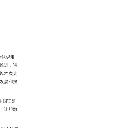
分认识走
推进，讲
以本次走
发展和投
中国证监
，让胆敢