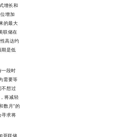
式增长和
岗位增加
以来的最大
美联储在
能性高达约
预期是低
待一段时
为需要等
们不想过
，将减轻
和数月”的
会寻求将
加哥联储