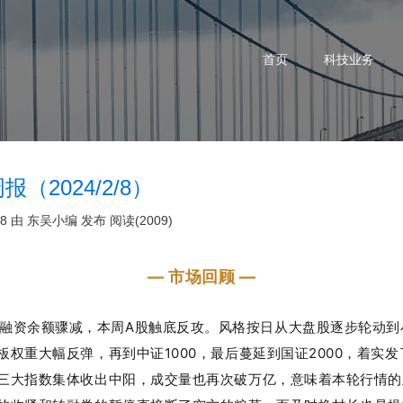
首页
科技业务
报（2024/2/8）
08 由
东吴小编
发布
阅读(2009)
— 市场回顾 —
融资余额骤减，本周A股触底反攻。风格按日从大盘股逐步轮动到
板权重大幅反弹，再到中证1000，最后蔓延到国证2000，着实
三大指数集体收出中阳，成交量也再次破万亿，意味着本轮行情的