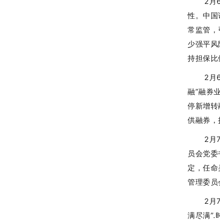
2月
性。中国
常监管，
少强平风
持担保比
2月
融”融券
停新增转
供融券，
2月
员会党委
定，任命
管理委员
2月
满尽满”