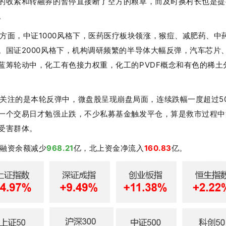
的收紧
和转融券的暂停直接断了空方的粮草，而及时换村长也是提
。
方面，中证1000风格下，医药医疗板块领涨，猴痘、减肥药、中
。国证2000风格下，机构调研频繁的半导体大幅反弹，汽车芯片、
蓝筹轮动中，化工有色接力权重，化工的PVDF概念和有色的稀土
关注的是本轮反弹中，微盘股呈现崩盘局面，连续跌幅一度超过5
一个交易日才勉强止跌
，不少私募基金触发平仓
，算是救市过程中
受害群体。
融资余额减少
968.21
亿，北上资金净流入
160.83
亿。