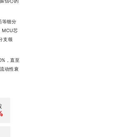
振信心的
药等细分
MCU芯
分支领
0%，直至
流动性衰