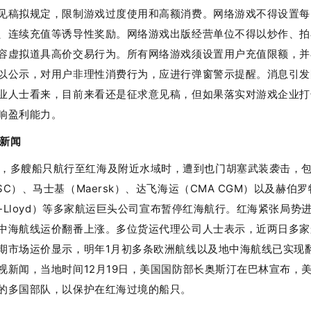
见稿拟规定，限制游戏过度使用和高额消费。网络游戏不得设置每
、连续充值等诱导性奖励。网络游戏出版经营单位不得以炒作、拍
容虚拟道具高价交易行为。所有网络游戏须设置用户充值限额，并
以公示，对用户非理性消费行为，应进行弹窗警示提醒。消息引发
业人士看来，目前来看还是征求意见稿，但如果落实对游戏企业打
响盈利能力。
新闻
，多艘船只航行至红海及附近水域时，遭到也门胡塞武装袭击，
SC）、马士基（Maersk）、达飞海运（CMA CGM）以及赫伯罗
ag-Lloyd）等多家航运巨头公司宣布暂停红海航行。红海紧张局势
中海航线运价翻番上涨。多位货运代理公司人士表示，近两日多家
期市场运价显示，明年1月初多条欧洲航线以及地中海航线已实现
视新闻，当地时间12月19日，美国国防部长奥斯汀在巴林宣布，
的多国部队，以保护在红海过境的船只。