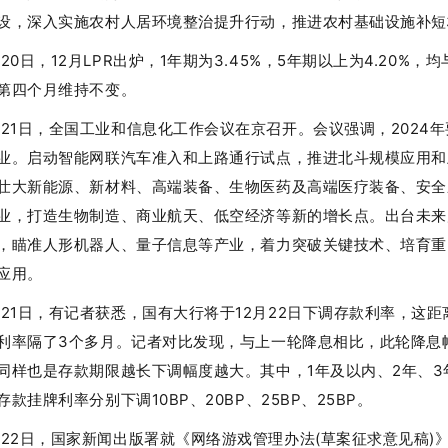
设，深入实施农村人居环境整治提升行动，推进农村基础设施补短
月20日，12月LPR出炉，1年期为3.45%，5年期以上为4.20%，
第四个月维持不变。
月21日，全国工业和信息化工作会议在京召开。会议强调，2024
业。启动智能网联汽车准入和上路通行试点，推进北斗规模应用和
壮大新能源、新材料、高端装备、生物医药及高端医疗装备、安全
业，打造生物制造、商业航天、低空经济等新的增长点。出台未来
，瞄准人形机器人、量子信息等产业，着力突破关键技术、培育重
应用。
月21日，有记者获悉，国有大行将于12月22日下调存款利率，这
利率隔了3个多月。记者对比发现，与上一轮降息相比，此轮降息
同样也是存款期限越长下调幅度越大。其中，1年及以内、2年、3
款挂牌利率分别下调10BP、20BP、25BP、25BP。
月22日，国家新闻出版署就《网络游戏管理办法(草案征求意见稿)