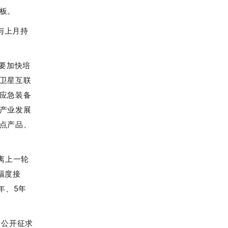
板。
均与上月持
年要加快培
卫星互联
应急装备
产业发展
点产品、
距离上一轮
幅度接
年、5年
》公开征求