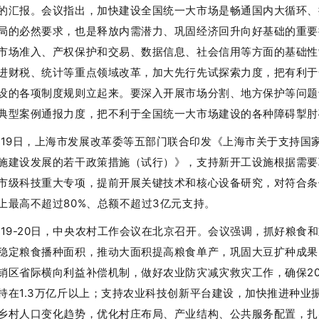
的汇报。会议指出，加快建设全国统一大市场是畅通国内大循环、
局的必然要求，也是释放内需潜力、巩固经济回升向好基础的重要
市场准入、产权保护和交易、数据信息、社会信用等方面的基础性
进财税、统计等重点领域改革，加大先行先试探索力度，把有利于
设的各项制度规则立起来。要深入开展市场分割、地方保护等问题
典型案例通报力度，把不利于全国统一大市场建设的各种障碍掣肘
月19日，上海市发展改革委等五部门联合印发《上海市关于支持国
施建设发展的若干政策措施（试行）》，支持新开工设施根据需要
市级科技重大专项，提前开展关键技术和核心设备研究，对符合条
上最高不超过80%、总额不超过3亿元支持。
月19-20日，中央农村工作会议在北京召开。会议强调，抓好粮食
稳定粮食播种面积，推动大面积提高粮食单产，巩固大豆扩种成果
销区省际横向利益补偿机制，做好农业防灾减灾救灾工作，确保20
持在1.3万亿斤以上；支持农业科技创新平台建设，加快推进种业
乡村人口变化趋势，优化村庄布局、产业结构、公共服务配置，扎