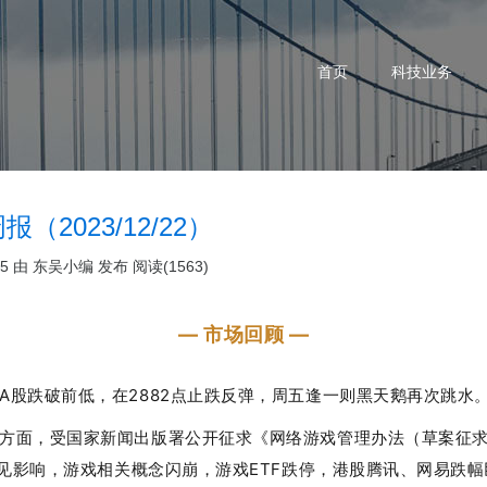
首页
科技业务
（2023/12/22）
25 由
东吴小编
发布
阅读(1563)
— 市场回顾 —
A股跌破前低，在2882点止跌反弹，周五逢一则黑天鹅再次跳水
方面
，受国家新闻出版署公开征求《网络游戏管理办法（草案征
见影响，游戏相关概念闪崩，游戏ETF跌停，港股腾讯、网易跌幅