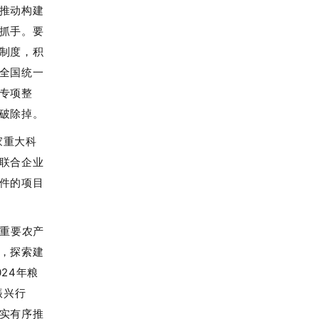
推动构建
抓手。要
制度，积
全国统一
专项整
破除掉。
家重大科
联合企业
件的项目
和重要农产
，探索建
24年粮
振兴行
实有序推