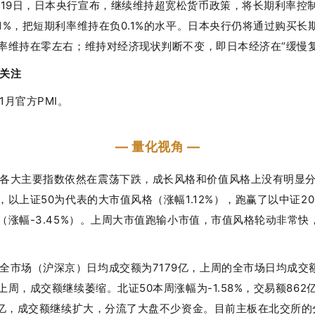
月19日，日本央行宣布，继续维持超宽松货币政策，将长期利率控
1%，把短期利率维持在负0.1%的水平。日本央行仍将通过购买长
率维持在零左右；维持对经济现状判断不变，即日本经济在“缓慢复
关注
1月官方PMI。
— 量化视角 —
各大主要指数依然在震荡下跌，成长风格和价值风格上没有明显
，以上证50为代表的大市值风格（涨幅1.12%），跑赢了以中证20
（涨幅-3.45%）。上周大市值跑输小市值，市值风格轮动非常快
全市场（沪深京）日均成交额为7179亿，上周的全市场日均成交额
上周，成交额继续萎缩。北证50本周涨幅为-1.58%，交易额862
7亿，成交额继续扩大，分流了大盘不少资金。目前主板在北交所的