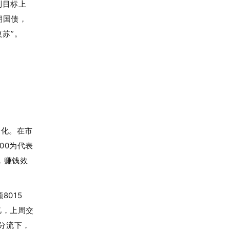
制目标上
期国债，
苏”。
分化。在市
00为代表
，赚钱效
8015
亿，上周交
分流下，