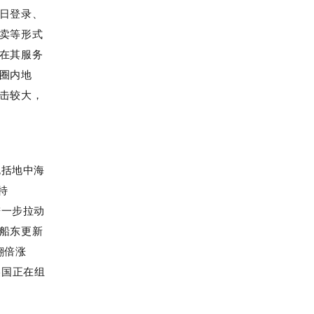
日登录、
卖等形式
在其服务
圈内地
击较大，
包括地中海
特
进一步拉动
船东更新
翻倍涨
美国正在组