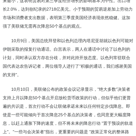
来最小，这表明贸易对第三季度经济增长的影响基本为中性。出口增
长2.0%，达到创纪录的2718亿美元。小于预期的贸易逆差加上劳动力
市场和消费者支出数据，表明第三季度美国经济表现依然稳健。这加
强了美联储无需再次降息50个基点的观点。
10月9日，美国总统拜登和以色列总理内塔尼亚胡就以色列可能对
伊朗采取的报复行动通话。白宫表示，两人在通话中讨论了以色列的
计划，同时承认双方存在分歧，并对此持开放态度。以色列常驻联合
国代表达农告诉记者，两位领导人进行了"积极的通话，我们感谢美国
的支持"。
10月10日，美联储公布的政策会议记录显示，"绝大多数"决策者
支持上月以降息50个基点开启放松货币政策的行动，但似乎他们更普
遍的共识是，首次行动不会让联储承诺未来以任何特定步伐降息。即
使是一些可能倾向于首次降息25个基点的决策者，也同意更大幅度降
息，以赶上通胀下降的速度，但不将未来的降息行动 "置于预设的轨道
上"。"一些与会决策者"指出，更重要的问题是 "政策正常化的整体路