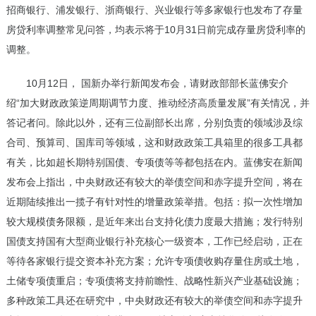
招商银行、浦发银行、浙商银行、兴业银行等多家银行也发布了存量
房贷利率调整常见问答，均表示将于10月31日前完成存量房贷利率的
调整。
10月12日， 国新办举行新闻发布会，请财政部部长蓝佛安介
绍“加大财政政策逆周期调节力度、推动经济高质量发展”有关情况，并
答记者问。除此以外，还有三位副部长出席，分别负责的领域涉及综
合司、预算司、国库司等领域，这和财政政策工具箱里的很多工具都
有关，比如超长期特别国债、专项债等等都包括在内。蓝佛安在新闻
发布会上指出，中央财政还有较大的举债空间和赤字提升空间，将在
近期陆续推出一揽子有针对性的增量政策举措。包括：拟一次性增加
较大规模债务限额，是近年来出台支持化债力度最大措施；发行特别
国债支持国有大型商业银行补充核心一级资本，工作已经启动，正在
等待各家银行提交资本补充方案；允许专项债收购存量住房或土地，
土储专项债重启；专项债将支持前瞻性、战略性新兴产业基础设施；
多种政策工具还在研究中，中央财政还有较大的举债空间和赤字提升